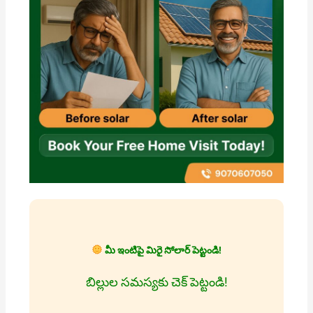
మీ ఇంటిపై మిరై సోలార్ పెట్టండి!
బిల్లుల సమస్యకు చెక్ పెట్టండి!