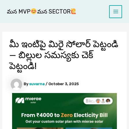
Skip
Main
to
మన MVP
మన SECTOR
Menu
content
మీ ఇంటిపై మిరై సోలార్ పెట్టండి
— బిల్లుల సమస్యకు చెక్
పెట్టండి!
By
suvarna
/
October 3, 2025